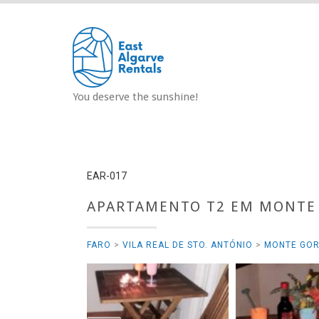
Saltar
para
o
conteúdo
You deserve the sunshine!
EAR-017
APARTAMENTO T2 EM MONTE 
FARO
>
VILA REAL DE STO. ANTÓNIO
>
MONTE GO