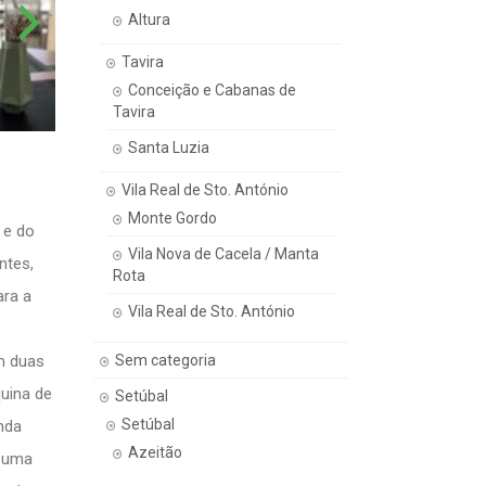
Altura
Tavira
Conceição e Cabanas de
Tavira
Santa Luzia
Vila Real de Sto. António
Monte Gordo
 e do
Vila Nova de Cacela / Manta
ntes,
Rota
ara a
Vila Real de Sto. António
Sem categoria
m duas
quina de
Setúbal
Setúbal
inda
Azeitão
m uma